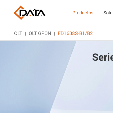
Productos
Solu
OLT
OLT GPON
FD1608S-B1/B2
Seri