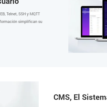
suario
EB, Telnet, SSH y MQTT
nformación simplifican su
a
CMS, El Sistem