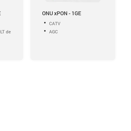
E
ONU xPON - 1GE
CATV
OLT de
AGC