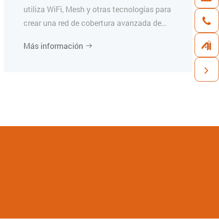
utiliza WiFi, Mesh y otras tecnologías para
crear una red de cobertura avanzada de
alta velocidad, estable y de 360° para toda
Más información

tu casa.