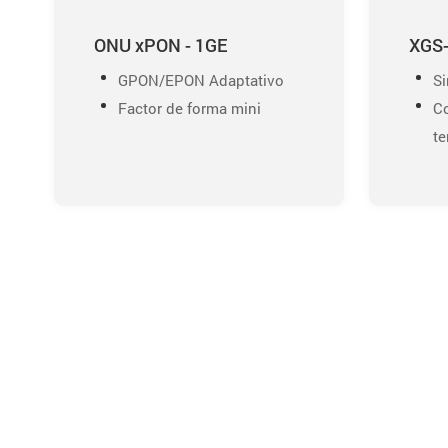
ONU xPON - 1GE
XGS-
GPON/EPON Adaptativo
S
Factor de forma mini
Co
te