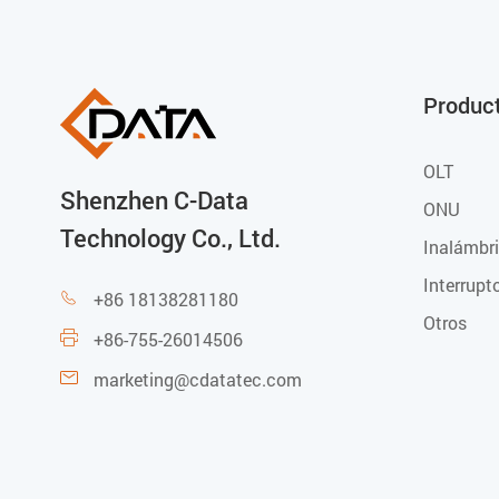
Produc
OLT
Shenzhen C-Data
ONU
Technology Co., Ltd.
Inalámbr
Interrupt
+86 18138281180

Otros
+86-755-26014506

marketing@cdatatec.com
