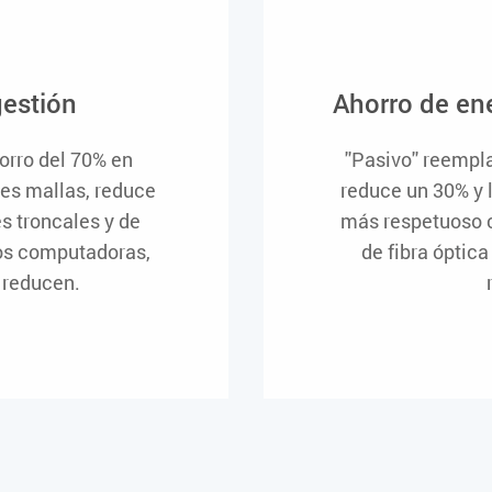
gestión
Ahorro de en
orro del 70% en
''Pasivo'' reemp
les mallas, reduce
reduce un 30% y 
s troncales y de
más respetuoso c
os computadoras,
de fibra óptic
 reducen.