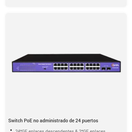
Switch PoE no administrado de 24 puertos
24*GE enlaces descendentes & 2*GE enlaces