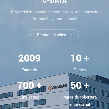
Proveedor innovador de productos y soluciones de
información y comunicación
Reproducir video

2009
10 +
Fundada
Filiales
700 +
50 +
Empleados
Países de cobertura
empresarial