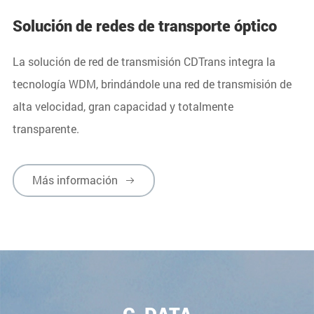
Solución de redes de transporte óptico
La solución de red de transmisión CDTrans integra la
tecnología WDM, brindándole una red de transmisión de
alta velocidad, gran capacidad y totalmente
transparente.
Más información

Más información
Más información
Más información
Más información




Más información
Más información


C-DATA