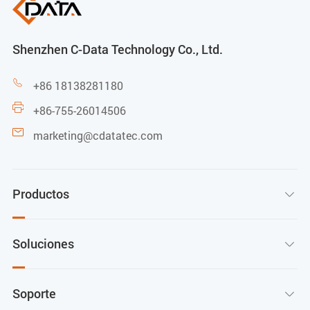
Shenzhen C-Data Technology Co., Ltd.

+86 18138281180

+86-755-26014506

marketing@cdatatec.com
Productos

Soluciones

Soporte
