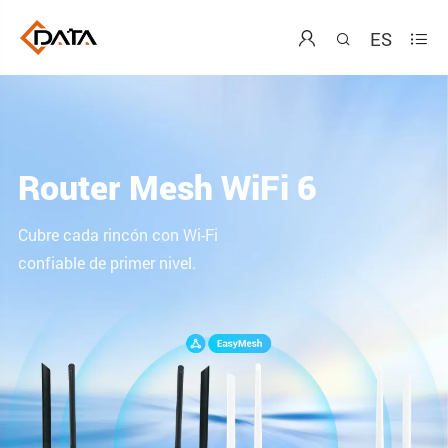
ES



Mini GPON OLT
Wi-Fi integrado y LED de
monitoreo de estado