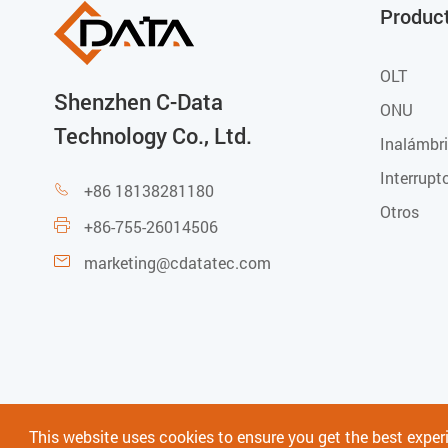
Produc
OLT
Shenzhen C-Data
ONU
Technology Co., Ltd.
Inalámbr
Interrupt
+86 18138281180

Otros
+86-755-26014506

marketing@cdatatec.com

This website uses cookies to ensure you get the best exper