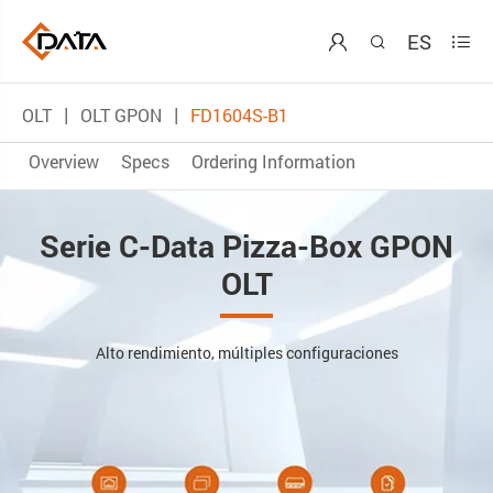
ES



OLT
OLT GPON
FD1604S-B1
Overview
Specs
Ordering Information
Serie C-Data Pizza-Box GPON
OLT
Alto rendimiento, múltiples configuraciones