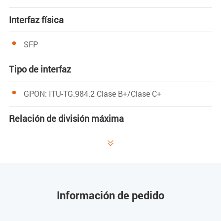
Interfaz física
SFP
Tipo de interfaz
GPON: ITU-TG.984.2 Clase B+/Clase C+
Relación de división máxima
GPON: 1:128

Puerto de gestión
1 puerto Ethernet fuera de banda 100/1000BASE-Tx
Información de pedido
1 puerto de gestión local CONSOLA