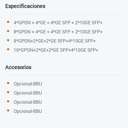
Ascendente: 1.25 Gbps
Especificaciones
Longitud de onda
4*GPON + 4*GE + 4*GE SFP + 2*10GE SFP+
Envío: 1490 nm
8*GPON + 4*GE + 4*GE SFP + 2*10GE SFP+
8*GPON+2*GE+2*GE SFP+4*10GE SFP+
Recepción: 1310 nm
16*GPON+2*GE+2*GE SFP+4*10GE SFP+
Tipo de interfaz
Accesorios
SC/UPC
Opcional-BBU
Tipo de fibra
Opcional-BBU
9/125 μm SMF (fibra monomodo)
Opcional-BBU
Opcional-BBU
Potencia de transmisión de luz