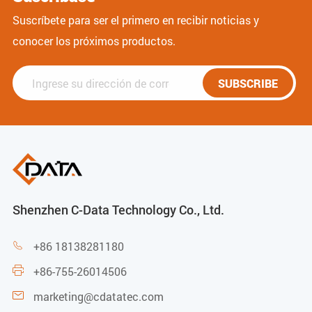
Suscríbete para ser el primero en recibir noticias y
conocer los próximos productos.
SUBSCRIBE
Shenzhen C-Data Technology Co., Ltd.
+86 18138281180

+86-755-26014506

marketing@cdatatec.com
