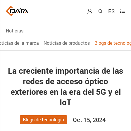
ES



Noticias
ticias de la marca
Noticias de productos
Blogs de tecnolo
La creciente importancia de las
redes de acceso óptico
exteriores en la era del 5G y el
IoT
Oct 15, 2024
Blogs de tecnología