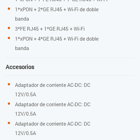
1*xPON + 2*GE RJ45 + Wi-Fi de doble
Alimentación
banda
Adaptador de alimentación externo de 12 V CC / 0,6 A
3*FE RJ45 + 1*GE RJ45 + Wi-Fi
1*xPON + 4*GE RJ45 + Wi-Fi de doble
Consumo de energía: <6 W
banda
Dimensiones y peso
Accesorios
Dimensiones del producto
Adaptador de corriente AC-DC: DC
160 mm (largo) x 139,5 mm (ancho) x 28,5 mm (alto)
12V/0.5A
Peso del producto
Adaptador de corriente AC-DC: DC
12V/0.5A
0,228 kg
Adaptador de corriente AC-DC: DC
Especificaciones ambientales
12V/0.5A