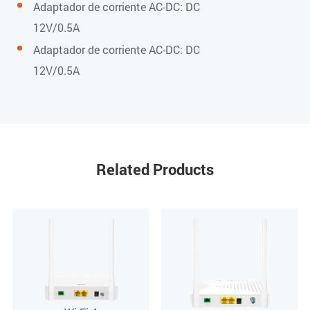
Adaptador de corriente AC-DC: DC
Temperatura de funcionamiento
12V/0.5A
Adaptador de corriente AC-DC: DC
0 a 40 °C
12V/0.5A
Temperatura de almacenamiento
-40 a 85 °C
Humedad de funcionamiento
Related Products
10 % a 90 % (sin condensación)