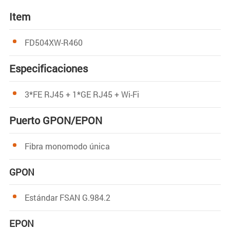
Item
FD504XW-R460
Especificaciones
3*FE RJ45 + 1*GE RJ45 + Wi-Fi
Puerto GPON/EPON
Fibra monomodo única
GPON
Estándar FSAN G.984.2
EPON