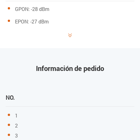
GPON: -28 dBm
EPON: -27 dBm

Potencia de saturación
GPON: -8 dBm
EPON: -3 dBm
Información de pedido
Potencia de transmisión
GPON: 0,5 ~ 5 dBm
NO.
EPON: 0 ~ 4 dBm
1
Puerto de usuario (LAN)
2
3