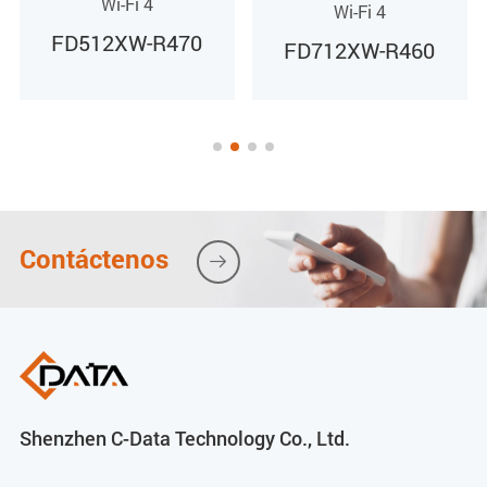
Wi-Fi 4
Wi-Fi 4
FD712XW-R460
FD612XW-R470
Contáctenos

Shenzhen C-Data Technology Co., Ltd.