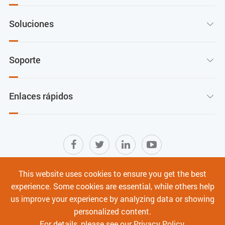
10% ~ 90% (Sin condensación)
Soluciones

Soporte

Enlaces rápidos

This website uses cookies to ensure you get the best
Mapa del sitio
|
Términos de Uso
|
experience. Some cookies are essential, while others help
Política de privacidad
|
Ciberseguridad
us improve your experience by analyzing data or showing
personalized content.
Derechos de autor ©
Shenzhen C-Data Technology Co., Ltd.
Todos los derechos
For details, please see our
Privacy Policy
.