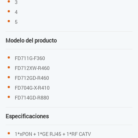
3
EPON: -3dBm
4
5
GPON: -8dBm
Potencia de transmisión
Modelo del producto
EPON: 0～4dBm
FD711G-F360
GPON: 0.5～5dBm
FD712XW-R460
FD712GD-R460
FD704G-X-R410
CATV (Puerto de entrada/salida)
FD714GD-R880
Longitud de onda
Especificaciones
1550nm
1*xPON + 1*GE RJ45 + 1*RF CATV