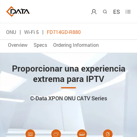
ES



ONU
Wi-Fi 5
FD714GD-R880
Overview
Specs
Ordering Information
Proporcionar una experiencia
extrema para IPTV
C-Data XPON ONU CATV Series