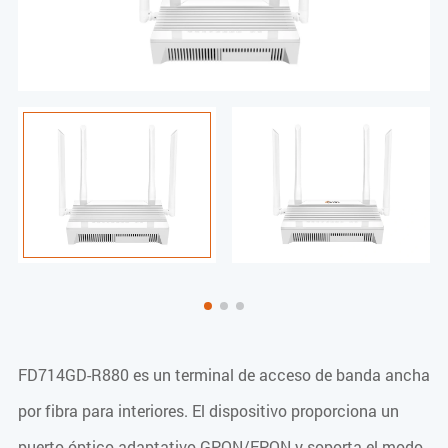
FD714GD-R880 es un terminal de acceso de banda ancha
por fibra para interiores. El dispositivo proporciona un
puerto óptico adaptativo GPON/EPON y soporta el modo