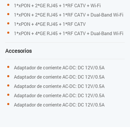
Potencia óptica de entrada
1*xPON + 2*GE RJ45 + 1*RF CATV + Wi-Fi
1*xPON + 2*GE RJ45 + 1*RF CATV + Dual-Band Wi-Fi
-18dBm～0dBm (con AGC)
1*xPON + 4*GE RJ45 + 1*RF CATV
Frecuencia RF
1*xPON + 4*GE RJ45 + 1*RF CATV + Dual-Band Wi-Fi
47MHz~1000MHz
Accesorios
Nivel de salida RF
Adaptador de corriente AC-DC: DC 12V/0.5A
78dBuV (@-12~-2dBm@85MHz) (con AGC)
Adaptador de corriente AC-DC: DC 12V/0.5A
Adaptador de corriente AC-DC: DC 12V/0.5A
Pérdida de retorno de salida RF
Adaptador de corriente AC-DC: DC 12V/0.5A
Adaptador de corriente AC-DC: DC 12V/0.5A
>12dB (con AGC)
Impedancia RF