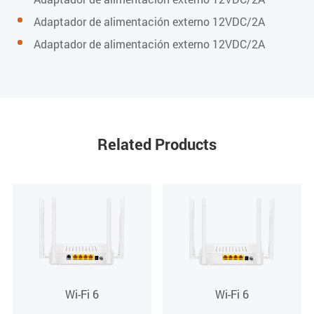
574 Mbps
Adaptador de alimentación externo 12VDC/2A
5G: ancho de banda de 160 MHz, velocidad máxima de
Adaptador de alimentación externo 12VDC/2A
2402 Mbps
La velocidad inalámbrica total es de 3000 Mbps
2.4G EIRP: 22 dBm / 5G EIRP: 21 dBm
Related Products
Puerto de usuario (POTS)
Conector RJ-11
2 cuentas
Protocolo SIP
Wi-Fi 6
Wi-Fi 6