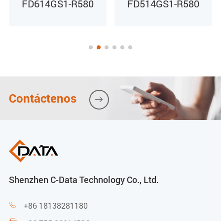
TDMF
FD614GS1-R580
FD514GS1-R580
Codificación y decodificación G711U/G711A/G729/G722
Entorno
Temperatura de funcionamiento
Contáctenos

0 a 40 °C
Humedad de funcionamiento
10% ~ 90% (sin condensación)
Shenzhen C-Data Technology Co., Ltd.
+86 18138281180

Alimentación