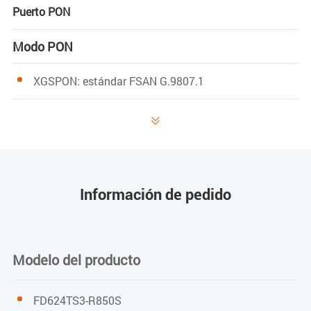
Puerto PON
Modo PON
XGSPON: estándar FSAN G.9807.1

Velocidad PON
XGSPON: 10 Gbps/10 Gbps descendente/ascendente
Información de pedido
Longitud de onda
Transmisión: 1270 nm
Modelo del producto
Recepción: 1577 nm
FD624TS3-R850S
Sensibilidad de recepción