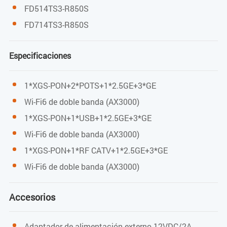
FD514TS3-R850S
XGSPON: -28 dBm
FD714TS3-R850S
Potencia de saturación
Especificaciones
XGSPON: -9 dBm
1*XGS-PON+2*POTS+1*2.5GE+3*GE
Wi-Fi6 de doble banda (AX3000)
Transmisión media
1*XGS-PON+1*USB+1*2.5GE+3*GE
XGSPON: +4～+9 dBm
Wi-Fi6 de doble banda (AX3000)
1*XGS-PON+1*RF CATV+1*2.5GE+3*GE
Wi-Fi6 de doble banda (AX3000)
WIFI
Accesorios
IEEE802.11b/g/n/ax(2.4G) IEEE802. 11a/n/ac/ax(5G)
2.4G: ancho de banda de 40 MHz, velocidad máxima de
Adaptador de alimentación externo 12VDC/2A