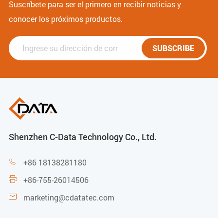
Suscríbete para ser el primero en recibir noticias y
conocer los próximos productos.
SUBSCRIBE
Shenzhen C-Data Technology Co., Ltd.
+86 18138281180

+86-755-26014506

marketing@cdatatec.com
