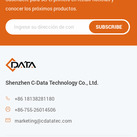
conocer los próximos productos.
SUBSCRIBE
Shenzhen C-Data Technology Co., Ltd.
+86 18138281180

+86-755-26014506

marketing@cdatatec.com
