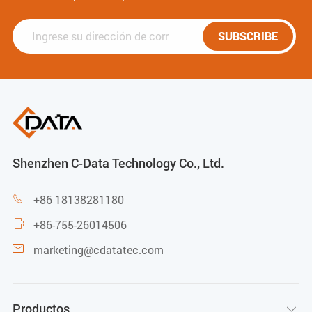
SUBSCRIBE
Shenzhen C-Data Technology Co., Ltd.
+86 18138281180

+86-755-26014506

marketing@cdatatec.com

Productos
