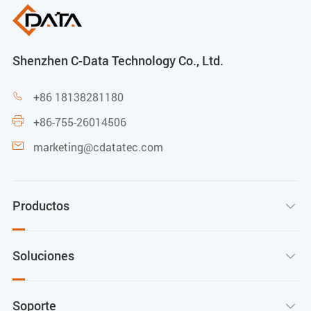
Shenzhen C-Data Technology Co., Ltd.
+86 18138281180

+86-755-26014506

marketing@cdatatec.com

Productos

Soluciones

Soporte
