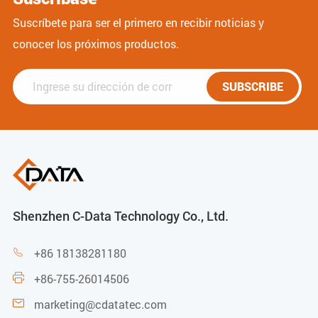
Suscríbete para ser el primero en recibir noticias y
conocer los próximos productos.
SUBSCRIBE
Shenzhen C-Data Technology Co., Ltd.
+86 18138281180

+86-755-26014506

marketing@cdatatec.com
