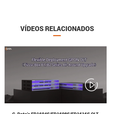
VÍDEOS RELACIONADOS

C-Data's FD1604S/FD1608S/FD1616S OLT