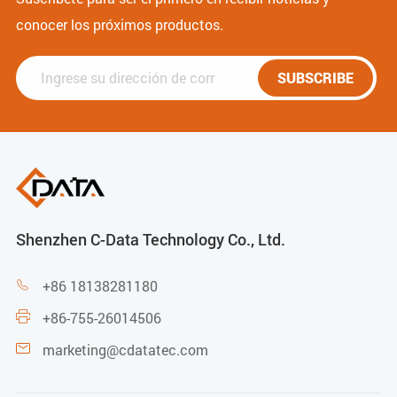
conocer los próximos productos.
SUBSCRIBE
Shenzhen C-Data Technology Co., Ltd.
+86 18138281180

+86-755-26014506

marketing@cdatatec.com
