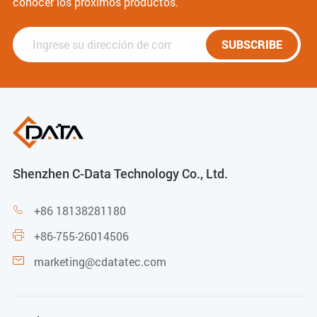
conocer los próximos productos.
SUBSCRIBE
Shenzhen C-Data Technology Co., Ltd.
+86 18138281180

+86-755-26014506

marketing@cdatatec.com
