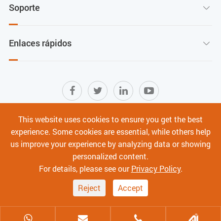
Soporte

Enlaces rápidos

This website uses cookies to ensure you get the best
Mapa del sitio
|
Términos de Uso
|
experience. Some cookies are essential, while others help
Política de privacidad
|
Ciberseguridad
us improve your experience by analyzing data or showing
personalized content.
Derechos de autor ©
Shenzhen C-Data Technology Co., Ltd.
Todos los derechos
For details, please see our
Privacy Policy
.
reservados.
Reject
Accept