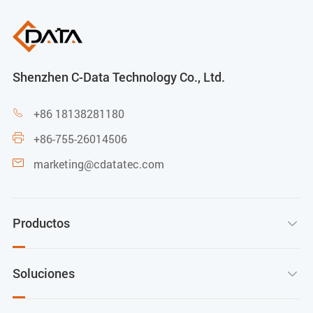
Shenzhen C-Data Technology Co., Ltd.
+86 18138281180

+86-755-26014506

marketing@cdatatec.com

Productos

Soluciones
