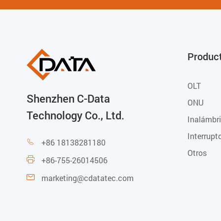
Produc
OLT
Shenzhen C-Data
ONU
Technology Co., Ltd.
Inalámbr
Interrupt
+86 18138281180

Otros
+86-755-26014506

marketing@cdatatec.com
