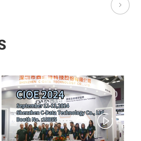

S
