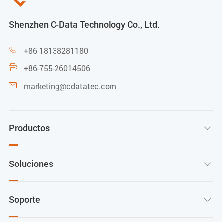
Shenzhen C-Data Technology Co., Ltd.
+86 18138281180

+86-755-26014506

marketing@cdatatec.com

Productos

Soluciones

Soporte
