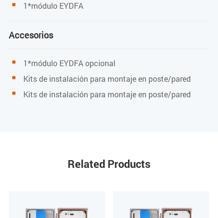
1*módulo EYDFA
Luz APAGADA
Accesorios
Sistema anormal
Función WIFI desactivada
1*módulo EYDFA opcional
ETH desconectado
Kits de instalación para montaje en poste/pared
Kits de instalación para montaje en poste/pared
Voltaje de la batería normal
La batería no se está cargando
La batería no está completamente cargada
Modo de carga de 14.4V no seleccionado
Related Products
Modo de carga de 12.6V no seleccionado
Ventilador 1 sin funcionar
Ventilador 2 sin funcionar