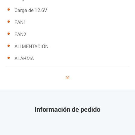
Carga de 12.6V
FAN1
FAN2
ALIMENTACIÓN
ALARMA
Luz ENCENDIDA

Sistema funcionando normal
Función WIFI activa
Información de pedido
Conexión ETH normal
Protección contra sobredescarga de la batería