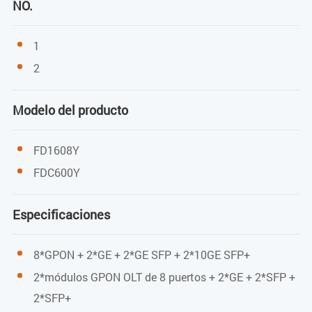
La batería se está cargando
NO.
La batería está completamente cargada
1
Modo de carga de 14.4V seleccionado
2
Modo de carga de 12.6V seleccionado
Modelo del producto
Ventilador 1 funcionando
Ventilador 2 funcionando
FD1608Y
Módulo RTU-100 encendido
FDC600Y
Con alarmas
Especificaciones
Luz intermitente
8*GPON + 2*GE + 2*GE SFP + 2*10GE SFP+
WIFI: Transmisor de datos
2*módulos GPON OLT de 8 puertos + 2*GE + 2*SFP +
ETH: Transmisor de datos
2*SFP+