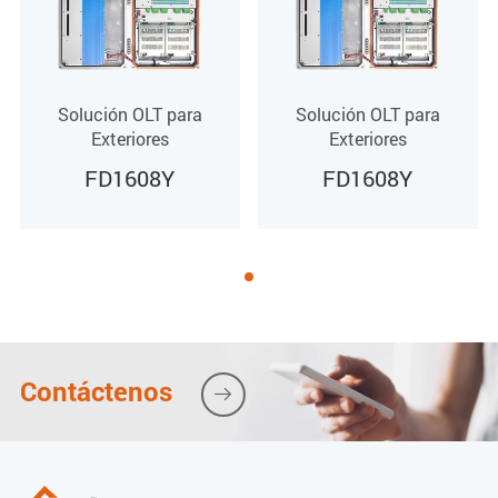
Módulo RTU-100 apagado
Sin alarmas
Solución OLT para
Solución OLT para
Notas
Exteriores
Exteriores
FD1608Y
FD1608Y
Luz verde
Luz verde
Luz verde
Luz verde
Luz verde
Contáctenos

Luz verde
Luz verde