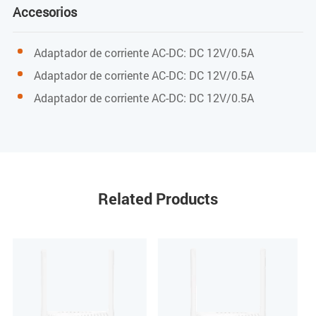
Parámetros de rendimiento WIFI
Accesorios
IEEE802.11b/g/n (2.4G)
Adaptador de corriente AC-DC: DC 12V/0.5A
Tasa máxima: 300M (2.4G)
Adaptador de corriente AC-DC: DC 12V/0.5A
Adaptador de corriente AC-DC: DC 12V/0.5A
Potencia máxima de transmisión 2.4G: 17 dBm
CATV (Puerto de entrada/salida)
Longitud de onda
Related Products
1550 nm
Frecuencia RF
47 MHz ~ 1000 MHz
Impedancia RF