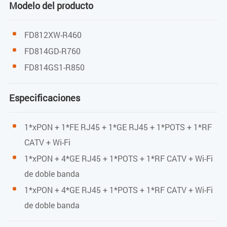
Modelo del producto
Full Duplex / Half-Duplex
FD812XW-R460
RJ45, Auto-MDI/MDI-X
FD814GD-R760
Distancia de transmisión 100 metros
FD814GS1-R850
Puerto de usuario (POTS)
Especificaciones
Conector RJ-11
1*xPON + 1*FE RJ45 + 1*GE RJ45 + 1*POTS + 1*RF
1*cuentas
CATV + Wi-Fi
Protocolo SIP
1*xPON + 4*GE RJ45 + 1*POTS + 1*RF CATV + Wi-Fi
TDMF
de doble banda
1*xPON + 4*GE RJ45 + 1*POTS + 1*RF CATV + Wi-Fi
Codificación y decodificación
de doble banda
G711U/G711A/G729/G722