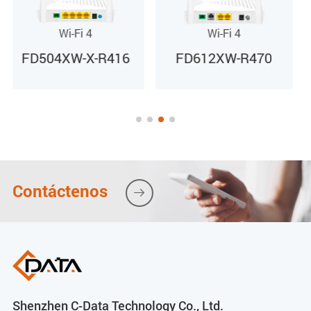
75 Ω
Wi-Fi 4
Wi-Fi 4
FD612XW-R470
FD712XW-R460
Potencia óptica de entrada
-18 dBm ~ 0 dBm (con AGC)
Nivel de salida RF
78 dBuV (@-12 dBm @85 MHz) (con AGC)
Contáctenos

Pérdida de retorno de salida RF
>12 dB (con AGC)
Indicadores
Shenzhen C-Data Technology Co., Ltd.
PWR / PON / LOS / GE / FE / TEL / CATV/ WIFI /INT /