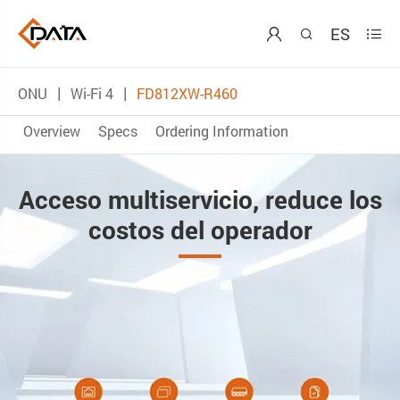
ES



ONU
Wi-Fi 4
FD812XW-R460
Overview
Specs
Ordering Information
Acceso multiservicio, reduce los
costos del operador