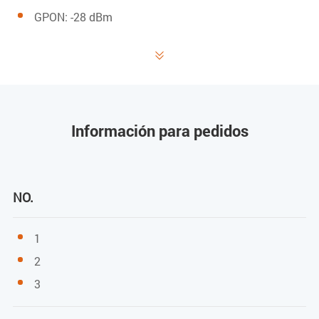
GPON: -28 dBm
EPON: -27 dBm

Potencia de saturación
GPON: -8 dBm
Información para pedidos
EPON: -3 dBm
Potencia de transmisión
NO.
GPON: 0.5~5 dBm
1
EPON: 0~4 dBm
2
Puerto de usuario (LAN)
3
1*10/100 M y 1*10/100/1000 M Autonegociación