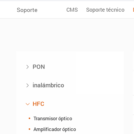
Soporte
CMS
Soporte técnico
PON

inalámbrico

HFC

Transmisor óptico
Amplificador óptico