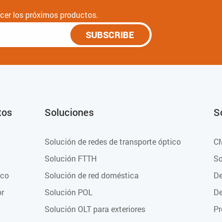
nocer los próximos productos.
SUBSCRIBE
tos
Soluciones
S
Solución de redes de transporte óptico
C
Solución FTTH
So
ico
Solución de red doméstica
De
or
Solución POL
De
Solución OLT para exteriores
Pr