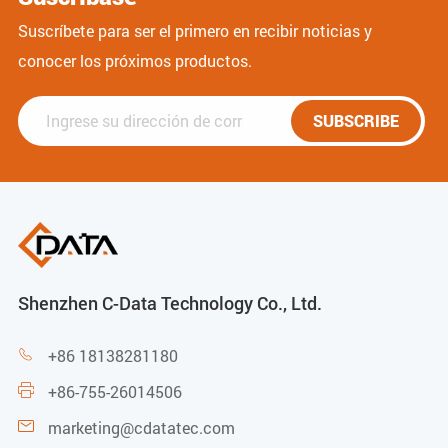
Suscríbete para ser el primero en recibir noticias y
conocer los próximos productos.
SUBSCRIBE
Shenzhen C-Data Technology Co., Ltd.
+86 18138281180

+86-755-26014506

marketing@cdatatec.com
