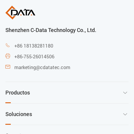
Shenzhen C-Data Technology Co., Ltd.
+86 18138281180

+86-755-26014506

marketing@cdatatec.com

Productos

Soluciones
