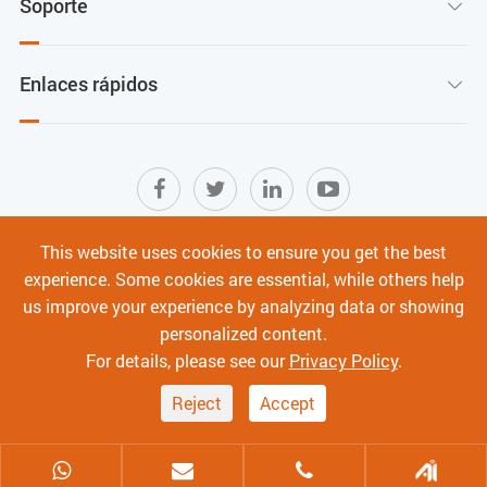
Soporte

Enlaces rápidos

This website uses cookies to ensure you get the best
Mapa del sitio
|
Términos de Uso
|
experience. Some cookies are essential, while others help
Política de privacidad
|
Ciberseguridad
us improve your experience by analyzing data or showing
personalized content.
Derechos de autor ©
Shenzhen C-Data Technology Co., Ltd.
Todos los derechos
For details, please see our
Privacy Policy
.
reservados.
Reject
Accept