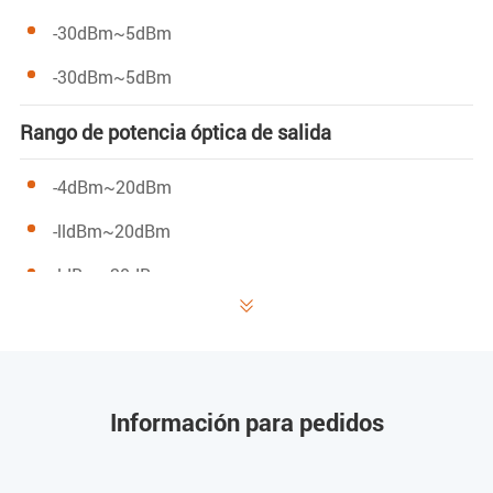
-30dBm~5dBm
-30dBm~5dBm
Rango de potencia óptica de salida
-4dBm~20dBm
-lldBm~20dBm
-ldBm~20dBm

Rango de ganancia ajustable
19dB~25dB
Información para pedidos
19dB~25dB
29dB~35dB