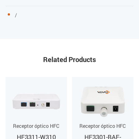
≥ 32
/
≥ 55
-10~+2
-7~+2
SC/APC
Related Products
Notas
Filtro para CATV 1550nm
/
Internet
1550&1490nm
Receptor óptico HFC
Receptor óptico HFC
HF3301-BAF-
HF3311-W310
/