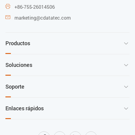
CNR
+86-755-26014506

C/CSO
marketing@cdatatec.com

C/CTB
Conector RF
Productos

Unit
Soluciones

Ω
MHz
Soporte

dB
dB
Enlaces rápidos

dBuV
dB