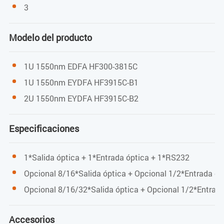
A/W
3
nm
Modelo del producto
dB
dB
1U 1550nm EDFA HF300-3815C
1U 1550nm EYDFA HF3915C-B1
dBm
2U 1550nm EYDFA HF3915C-B2
dBm
/
Especificaciones
Valor
1*Salida óptica + 1*Entrada óptica + 1*RS232
Opcional 8/16*Salida óptica + Opcional 1/2*Entrada
1540~1563
Opcional 8/16/32*Salida óptica + Opcional 1/2*Entr
≥ 0.9
1310, 1490
Accesorios