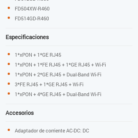
GPON: 0,5 ~ 5 dBm
FD504XW-R460
FD514GD-R460
Parámetros de rendimiento WiFi
Especificaciones
IEEE 802.11b/g/n (2,4G)
1*xPON + 1*GE RJ45
IEEE 802.11a/n/ac (5G)
1*xPON + 1*FE RJ45 + 1*GE RJ45 + Wi-Fi
Velocidad máxima: 300M (2,4G)
1*xPON + 2*GE RJ45 + Dual-Band Wi-Fi
Velocidad máxima: 867 Mbps (5G)
3*FE RJ45 + 1*GE RJ45 + Wi-Fi
1*xPON + 4*GE RJ45 + Dual-Band Wi-Fi
Potencia máx. de transmisión 2,4G: 17 dBm
Potencia máx. de transmisión 5G: 17 dBm
Accesorios
Adaptador de corriente AC-DC: DC
Entorno