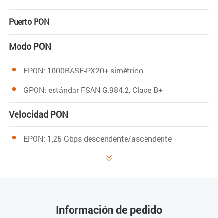
Puerto PON
Modo PON
EPON: 1000BASE-PX20+ simétrico
GPON: estándar FSAN G.984.2, Clase B+
Velocidad PON
EPON: 1,25 Gbps descendente/ascendente
GPON: 2,488 Gbps/1,244 Gbps

descendente/ascendente
Longitud de onda
Información de pedido