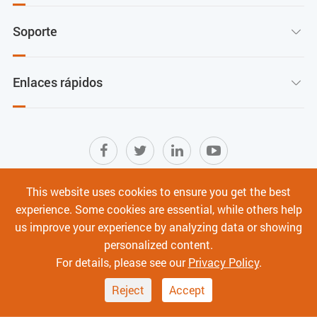
Soporte

Enlaces rápidos

This website uses cookies to ensure you get the best
Mapa del sitio
|
Términos de Uso
|
experience. Some cookies are essential, while others help
Política de privacidad
|
Ciberseguridad
us improve your experience by analyzing data or showing
personalized content.
Derechos de autor ©
Shenzhen C-Data Technology Co., Ltd.
Todos los derechos
For details, please see our
Privacy Policy
.
reservados.
Reject
Accept