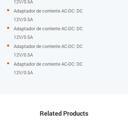
12V/0.5A
Temperatura de trabajo
Adaptador de corriente AC-DC: DC
12V/0.5A
0 a 40 °C
Adaptador de corriente AC-DC: DC
12V/0.5A
Humedad de funcionamiento
Adaptador de corriente AC-DC: DC
10% ~ 90% (sin condensación)
12V/0.5A
Adaptador de corriente AC-DC: DC
12V/0.5A
Alimentación
Adaptador de alimentación externo de 12 V CC / 1 A
Consumo de energía
Related Products
≤ 11,4 W