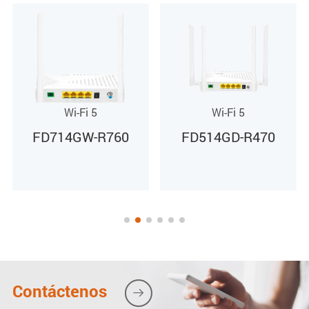
Wi-Fi 5
Wi-Fi 5
FD514GD-R470
FD612GD-R460
Contáctenos
