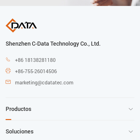
Shenzhen C-Data Technology Co., Ltd.
+86 18138281180

+86-755-26014506

marketing@cdatatec.com

Productos

Soluciones
