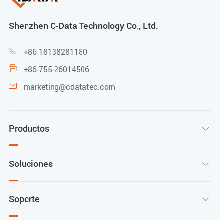
Shenzhen C-Data Technology Co., Ltd.
+86 18138281180

+86-755-26014506

marketing@cdatatec.com

Productos

Soluciones

Soporte
