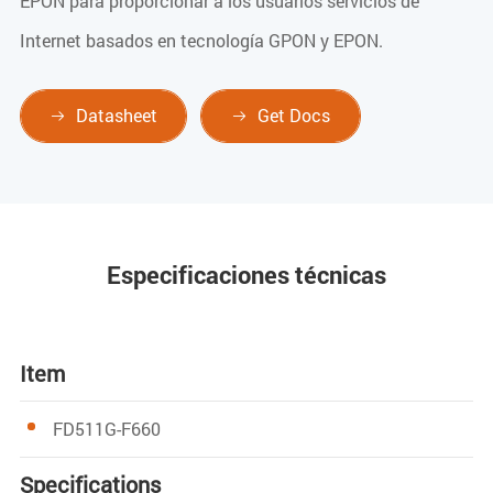
EPON para proporcionar a los usuarios servicios de
Internet basados en tecnología GPON y EPON.
Datasheet
Get Docs


Especificaciones técnicas
Item
FD511G-F660
S
pecifications