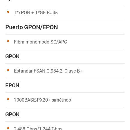
1*xPON + 1*GE RJ45
Puerto GPON/EPON
Fibra monomodo SC/APC
GPON
Estándar FSAN G.984.2, Clase B+
EPON
1000BASE-PX20+ simétrico
GPON
2,488 Gbps/1,244 Gbps