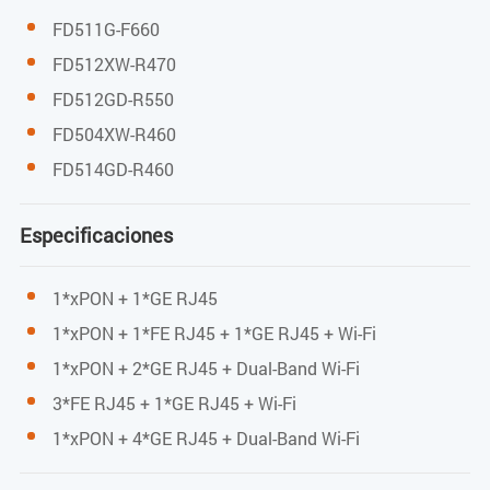
Conector RJ-45
FD511G-F660
Auto MDI/MDI-X
FD512XW-R470
Indicadores
FD512GD-R550
FD504XW-R460
PWR / PON / LOS / LAN
FD514GD-R460
Alimentación
Especificaciones
Adaptador de alimentación externo de 12 V /
0,5 A CC
1*xPON + 1*GE RJ45
1*xPON + 1*FE RJ45 + 1*GE RJ45 + Wi-Fi
Consumo de energía: <3 W
1*xPON + 2*GE RJ45 + Dual-Band Wi-Fi
Dimensiones y peso
3*FE RJ45 + 1*GE RJ45 + Wi-Fi
1*xPON + 4*GE RJ45 + Dual-Band Wi-Fi
Dimensiones del producto